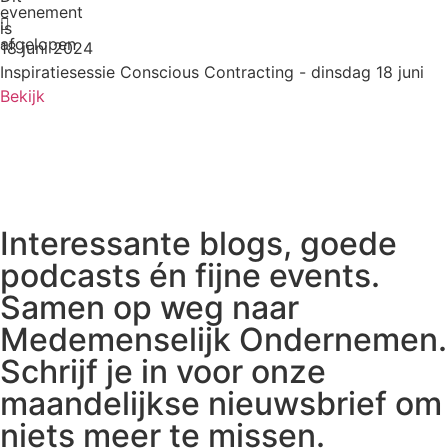
evenement
is
afgelopen
18 juni 2024
Inspiratiesessie Conscious Contracting - dinsdag 18 juni
Bekijk
Interessante blogs, goede
podcasts én fijne events.
Samen op weg naar
Medemenselijk Ondernemen.
Schrijf je in voor onze
maandelijkse nieuwsbrief om
niets meer te missen.