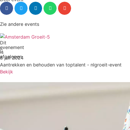
Zie andere events
Dit
evenement
is
afgelopen
8 juli 2024
Aantrekken en behouden van toptalent - nlgroeit-event
Bekijk