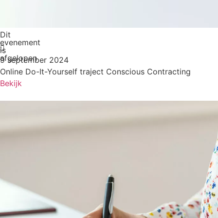
Dit
evenement
is
afgelopen
9 september 2024
Online Do-It-Yourself traject Conscious Contracting
Bekijk