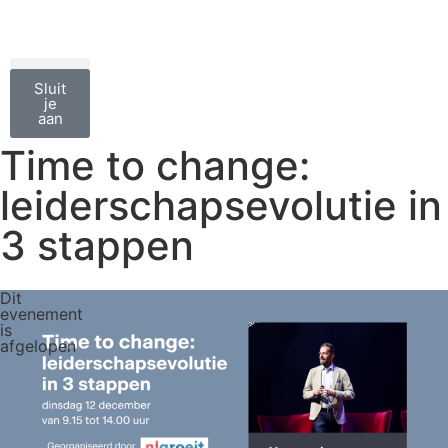
Sluit
je
aan
Time to change:
leiderschapsevolutie in
3 stappen
Dit
evenement
is
afgelopen