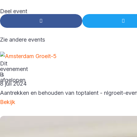
Deel event
Zie andere events
Dit
evenement
is
afgelopen
8 juli 2024
Aantrekken en behouden van toptalent - nlgroeit-even
Bekijk