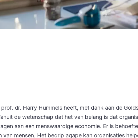
d. prof. dr. Harry Hummels heeft, met dank aan de Go
nuit de wetenschap dat het van belang is dat organisat
e dragen aan een menswaardige economie. Er is behoef
jn van mensen. Het begrip agape kan organisaties hel