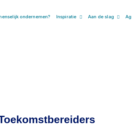
enselijk ondernemen?
Inspiratie
Aan de slag
Ag
e Toekomstbereiders