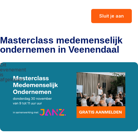
Sluit je aan
Masterclass medemenselijk
ondernemen in Veenendaal
Dit
evenement
is
afgelopen