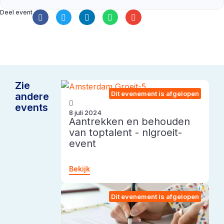
Deel event
Zie
Dit evenement is afgelopen
andere
events
8 juli 2024
Aantrekken en behouden
van toptalent - nlgroeit-
event
Bekijk
Dit evenement is afgelopen